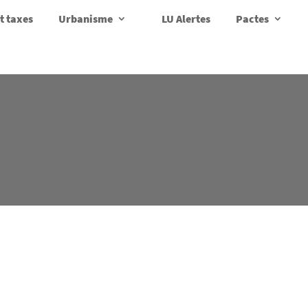
t taxes
Urbanisme
LU Alertes
Pactes